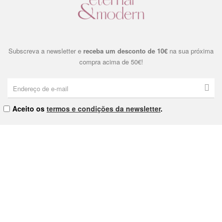
Subscreva a newsletter e
receba um desconto de 10€
na sua próxima
compra acima de 50€!
Aceito os
termos e condições da newsletter
.
Eternal & Modern, Lda. | NIPC: 515178810 | Praça Dom João I Nº9
4000-380 Porto