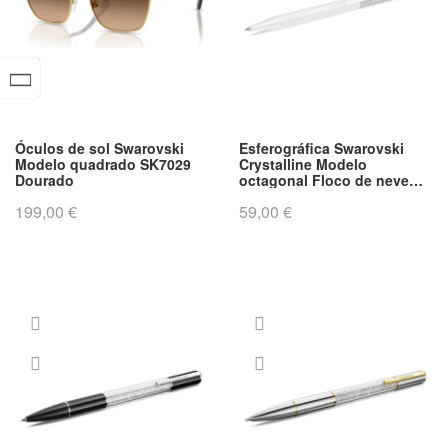
O
r
d
e
n
a
Óculos de sol Swarovski
Esferográfica Swarovski
ç
Modelo quadrado SK7029
Crystalline Modelo
ã
Dourado
octagonal Floco de neve
Branco Lacado a branco
o
199,00 €
59,00 €
D
e
c
r
e
s
c
e
n
t