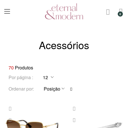
Acessórios
70
Produtos
Por página
D
Ordenar por
e
f
i
n
i
r