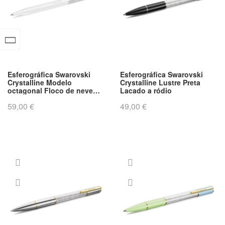
O
r
d
e
n
a
Esferográfica Swarovski
Esferográfica Swarovski
ç
Crystalline Modelo
Crystalline Lustre Preta
ã
octagonal Floco de neve
Lacado a ródio
Branco Lacado a branco
o
59,00 €
49,00 €
D
e
c
r
e
s
c
e
n
t