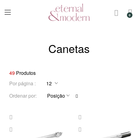
Canetas
49
Produtos
Por página
D
Ordenar por
e
f
i
n
i
r