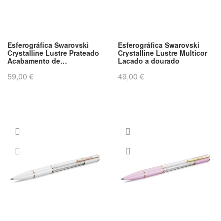
e
Esferográfica Swarovski
Esferográfica Swarovski
Crystalline Lustre Prateado
Crystalline Lustre Multicor
Acabamento de
Lacado a dourado
combinação de metais
59,00 €
49,00 €