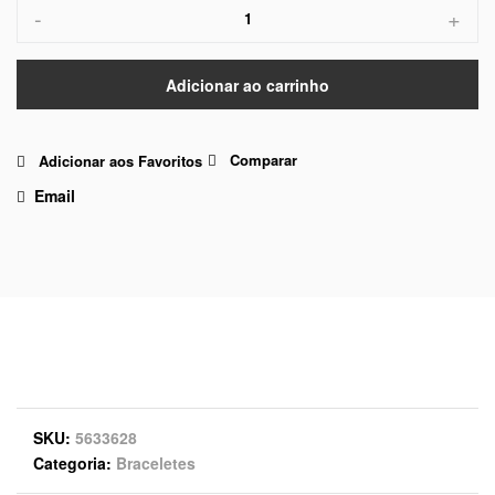
-
+
Adicionar ao carrinho
Comparar
Adicionar aos Favoritos
Email
SKU
5633628
Categoria
Braceletes