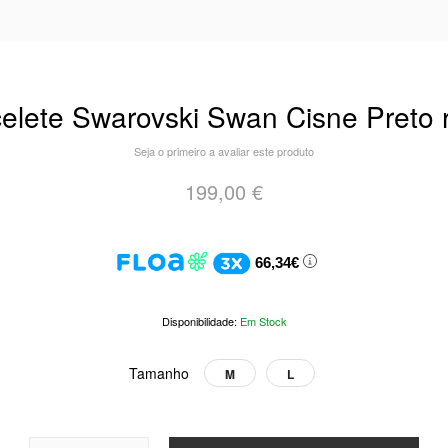
elete Swarovski Swan Cisne Preto 
Seja o primeiro a avaliar este produto
199,00 €
66,34€
Em Stock
Tamanho
M
L