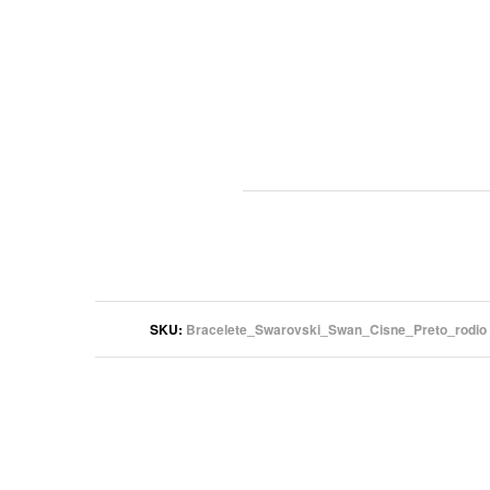
SKU
Bracelete_Swarovski_Swan_Cisne_Preto_rodio