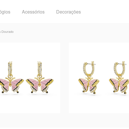
ógios
Acessórios
Decorações
 a Dourado