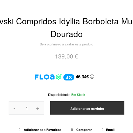
ski Compridos Idyllia Borboleta Mu
Dourado
Seja o primeiro a avaliar este produto
139,00 €
46,34€
Em Stock
-
+
Adicionar ao carrinho
Adicionar aos Favoritos
Comparar
Email