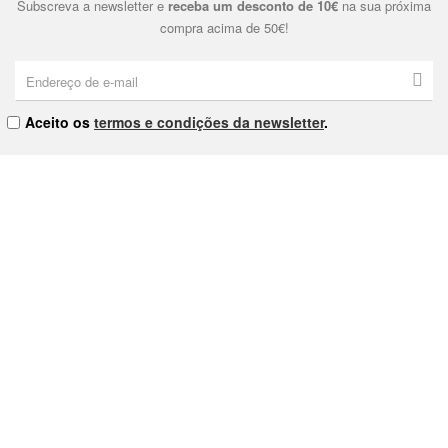
Subscreva a newsletter e
receba um desconto de 10€
na sua próxima
compra acima de 50€!
Aceito os
termos e condições da newsletter
.
Eternal & Modern, Lda. | NIPC: 515178810 | Praça Dom João I Nº9
4000-380 Porto
As nossas Lojas
Contacte-nos
Política de Privacidade
Política de Cookies
Termos e Condições
Livro de Reclamações
Envios e Devoluções
Provedor