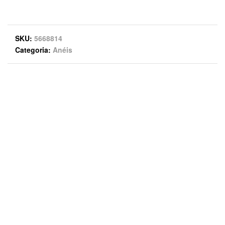
SKU
5668814
Categoria
Anéis