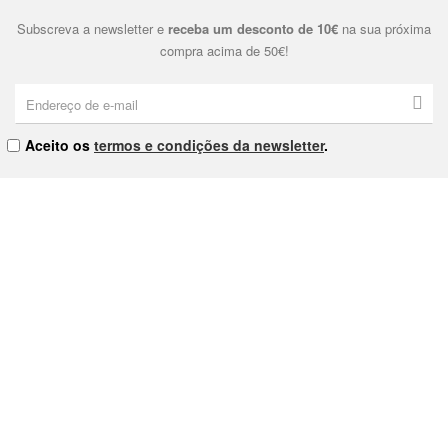
Subscreva a newsletter e
receba um desconto de 10€
na sua próxima
compra acima de 50€!
Aceito os
termos e condições da newsletter
.
Eternal & Modern, Lda. | NIPC: 515178810 | Praça Dom João I Nº9
4000-380 Porto
As nossas Lojas
Contacte-nos
Política de Privacidade
Política de Cookies
Termos e Condições
Livro de Reclamações