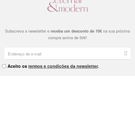
Subscreva a newsletter e
receba um desconto de 10€
na sua próxima
compra acima de 50€!
Aceito os
termos e condições da newsletter
.
Eternal & Modern, Lda. | NIPC: 515178810 | Praça Dom João I Nº9
4000-380 Porto