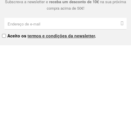
Subscreva a newsletter e
receba um desconto de 10€
na sua próxima
compra acima de 50€!
Aceito os
termos e condições da newsletter
.
Eternal & Modern, Lda. | NIPC: 515178810 | Praça Dom João I Nº9
4000-380 Porto
As nossas Lojas
Contacte-nos
Política de Privacidade
Política de Cookies
Termos e Condições
Livro de Reclamações
Envios e Devoluções
Provedor