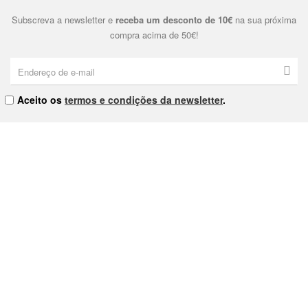
Subscreva a newsletter e
receba um desconto de 10€
na sua próxima
compra acima de 50€!
Aceito os
termos e condições da newsletter
.
Eternal & Modern, Lda. | NIPC: 515178810 | Praça Dom João I Nº9
4000-380 Porto
As nossas Lojas
Contacte-nos
Política de Privacidade
Política de Cookies
Termos e Condições
Livro de Reclamações