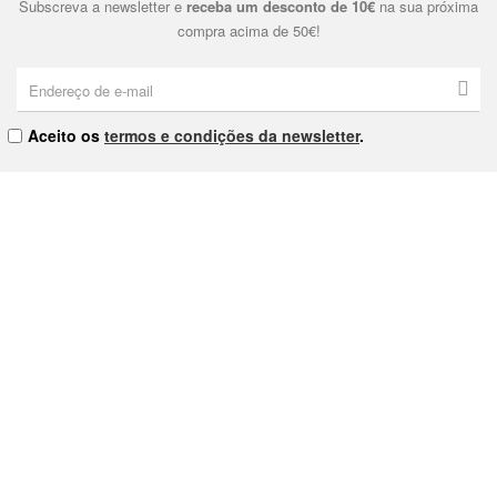
Subscreva a newsletter e
receba um desconto de 10€
na sua próxima
compra acima de 50€!
Aceito os
termos e condições da newsletter
.
Eternal & Modern, Lda. | NIPC: 515178810 | Praça Dom João I Nº9
4000-380 Porto
As nossas Lojas
Contacte-nos
Política de Privacidade
Política de Cookies
Termos e Condições
Livro de Reclamações
Envios e Devoluções
Provedor