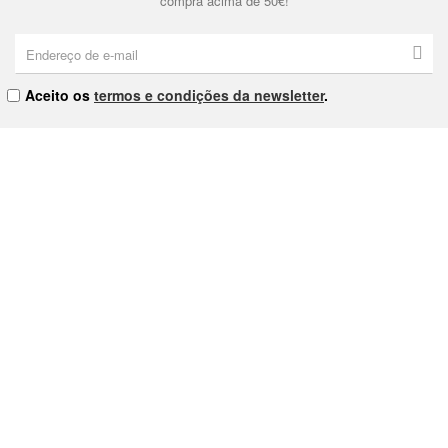
compra acima de 50€!
Aceito os
termos e condições da newsletter
.
Eternal & Modern, Lda. | NIPC: 515178810 | Praça Dom João I Nº9
4000-380 Porto
As nossas Lojas
Contacte-nos
Política de Privacidade
Política de Cookies
Termos e Condições
Livro de Reclamações
Envios e Devoluções
Provedor