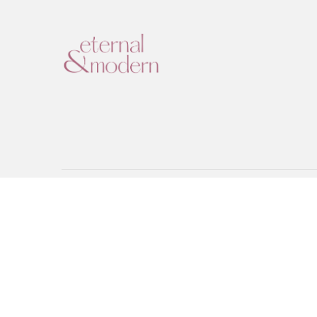
Eternal & Modern, Lda. | NIPC: 515178810 | Praça Dom João 