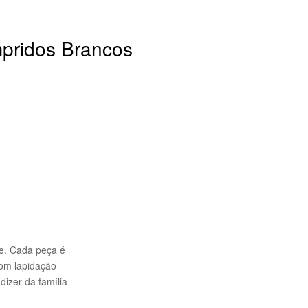
mpridos Brancos
te. Cada peça é
com lapidação
izer da família