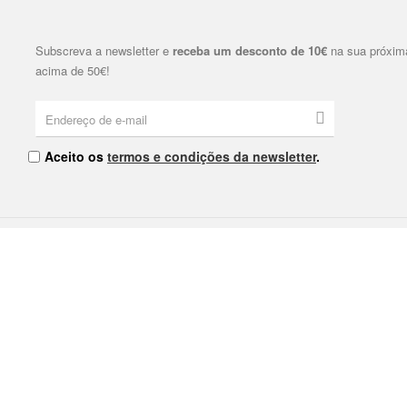
Subscreva a newsletter e
receba um desconto de 10€
na sua próxim
acima de 50€!
Aceito os
termos e condições da newsletter
.
I Nº9 4000-380 Porto
As nossas Lojas
Contacte-nos
Política de Privacidade
Política de Cookies
Termos e Condições
Livro de Reclamações