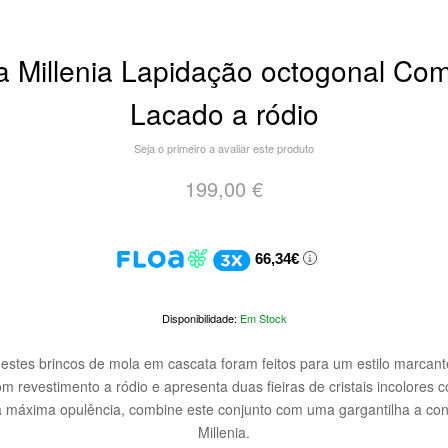
a Millenia Lapidação octogonal Co
Lacado a ródio
Seja o primeiro a avaliar este produto
199,00 €
66,34€
Em Stock
, estes brincos de mola em cascata foram feitos para um estilo marcan
m revestimento a ródio e apresenta duas fieiras de cristais incolores 
a máxima opulência, combine este conjunto com uma gargantilha a cond
Millenia.