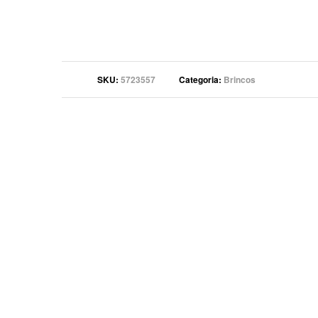
SKU
5723557
Categoria
Brincos