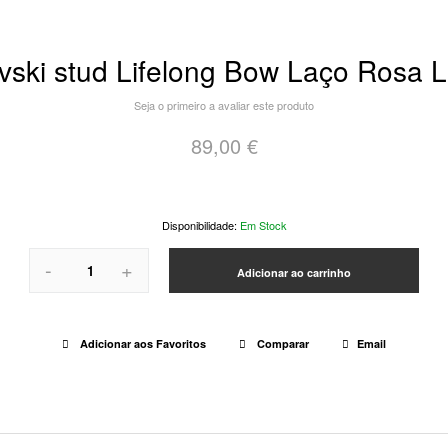
vski stud Lifelong Bow Laço Rosa 
Seja o primeiro a avaliar este produto
89,00 €
Em Stock
-
+
Adicionar ao carrinho
Adicionar aos Favoritos
Comparar
Email