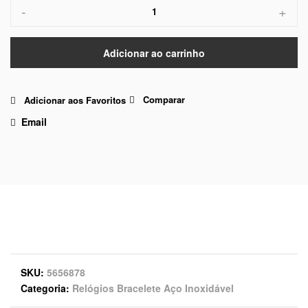
-
+
Adicionar ao carrinho
Comparar
Adicionar aos Favoritos
Email
SKU
5656878
Categoria
Relógios Bracelete Aço Inoxidável