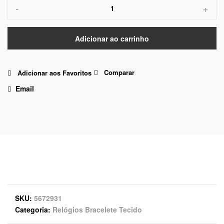
-
+
Adicionar ao carrinho
Comparar
Adicionar aos Favoritos
Email
SKU
5672931
Categoria
Relógios Bracelete Tecido