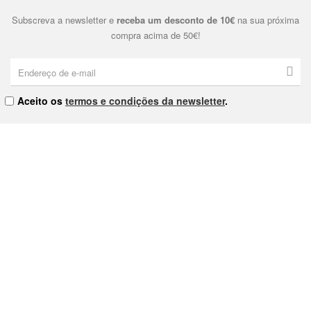
Subscreva a newsletter e
receba um desconto de 10€
na sua próxima
compra acima de 50€!
Aceito os
termos e condições da newsletter
.
Eternal & Modern, Lda. | NIPC: 515178810 | Praça Dom João I Nº9
4000-380 Porto
As nossas Lojas
Contacte-nos
Política de Privacidade
Política de Cookies
Termos e Condições
Livro de Reclamações