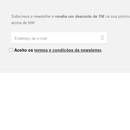
Subscreva a newsletter e
receba um desconto de 10€
na sua próxim
acima de 50€!
Aceito os
termos e condições da newsletter
.
I Nº9 4000-380 Porto
As nossas Lojas
Contacte-nos
Política de Privacidade
Política de Cookies
Termos e Condições
Livro de Reclamações