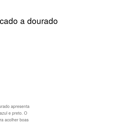
acado a dourado
ourado apresenta
zul e preto. O
ra acolher boas