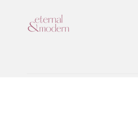
Eternal & Modern, Lda. | NIPC: 515178810 | Praça Dom João 