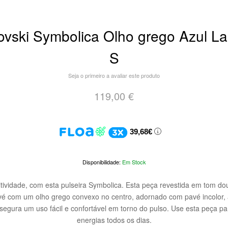
ovski Symbolica Olho grego Azul L
S
Seja o primeiro a avaliar este produto
119,00 €
39,68€
Em Stock
itividade, com esta pulseira Symbolica. Esta peça revestida em tom d
é com um olho grego convexo no centro, adornado com pavé incolor, a
segura um uso fácil e confortável em torno do pulso. Use esta peça pa
energias todos os dias.