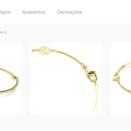
ógios
Acessórios
Decorações
ado S