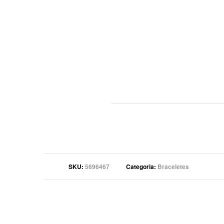
SKU
5696467
Categoria
Braceletes